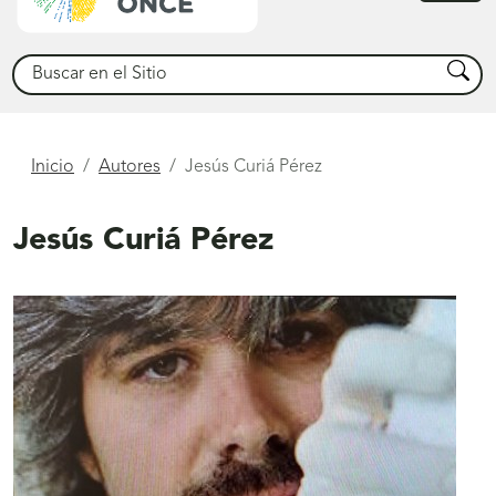
princ
Buscar
Busca
Está
Inicio
Autores
Jesús Curiá Pérez
aquí
Jesús Curiá Pérez