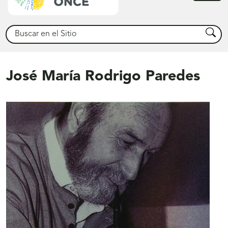
princ
Buscar
Busca
José María Rodrigo Paredes