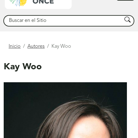
princ
Buscar
Busca
Está
Inicio
Autores
Kay Woo
aquí
Kay Woo