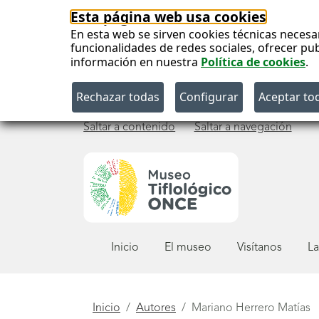
Esta página web usa cookies
En esta web se sirven cookies técnicas necesa
funcionalidades de redes sociales, ofrecer pu
información en nuestra
Política de cookies
.
Saltar a contenido
Saltar a navegación
Menú
Inicio
El museo
Visítanos
La
principal
Está
Inicio
Autores
Mariano Herrero Matías