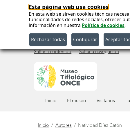
Esta página web usa cookies
En esta web se sirven cookies técnicas necesa
funcionalidades de redes sociales, ofrecer pu
información en nuestra
Política de cookies
.
Saltar a contenido
Saltar a navegación
Menú
Inicio
El museo
Visítanos
La
principal
Está
Inicio
Autores
Natividad Díez Catón