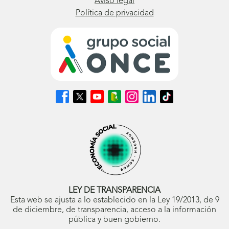
Aviso legal
Política de privacidad
Síguenos
Síguenos
Síguenos
Síguenos
Síguenos
Síguenos
Síguenos
en
en
en
en
en
en
en
Facebook
X
Youtube
nuestro
Instagram
LinkedIn
TikTok
(se
(se
(se
Blog
(se
(se
(se
abrirá
abrirá
abrirá
ONCE
abrirá
abrirá
abrirá
en
en
en
(se
en
en
en
ventana
ventana
ventana
abrirá
ventana
ventana
ventana
nueva)
nueva)
nueva)
en
nueva)
nueva)
nueva)
ventana
nueva)
LEY DE TRANSPARENCIA
Esta web se ajusta a lo establecido en la Ley 19/2013, de 9
de diciembre, de transparencia, acceso a la información
pública y buen gobierno.