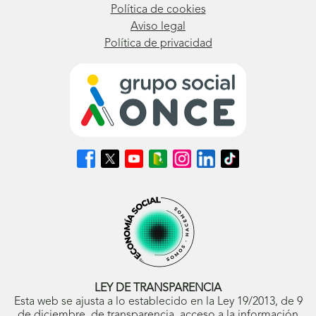
Política de cookies
Aviso legal
Política de privacidad
Síguenos
Síguenos
Síguenos
Síguenos
Síguenos
Síguenos
Síguenos
en
en
en
en
en
en
en
Facebook
X
Youtube
nuestro
Instagram
LinkedIn
TikTok
(se
(se
(se
Blog
(se
(se
(se
abrirá
abrirá
abrirá
ONCE
abrirá
abrirá
abrirá
en
en
en
(se
en
en
en
ventana
ventana
ventana
abrirá
ventana
ventana
ventana
nueva)
nueva)
nueva)
en
nueva)
nueva)
nueva)
ventana
nueva)
LEY DE TRANSPARENCIA
Esta web se ajusta a lo establecido en la Ley 19/2013, de 9
de diciembre, de transparencia, acceso a la información