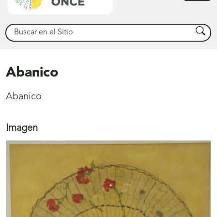
princ
Buscar
Busca
Abanico
Abanico
Imagen