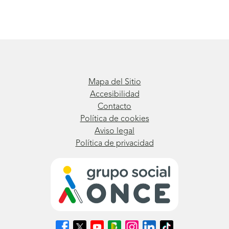
Mapa del Sitio
Accesibilidad
Contacto
Política de cookies
Aviso legal
Política de privacidad
Síguenos
Síguenos
Síguenos
Síguenos
Síguenos
Síguenos
Síguenos