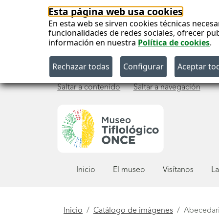
Esta página web usa cookies
En esta web se sirven cookies técnicas necesa
funcionalidades de redes sociales, ofrecer pu
información en nuestra
Política de cookies
.
Saltar a contenido
Saltar a navegación
Menú
Inicio
El museo
Visítanos
La
principal
Está
Inicio
Catálogo de imágenes
Abecedar