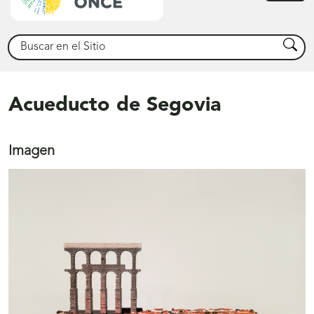
princ
Buscar
Busca
Acueducto de Segovia
Imagen