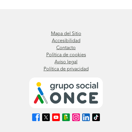
Mapa del Sitio
Accesibilidad
Contacto
Política de cookies
Aviso legal
Política de privacidad
Síguenos
Síguenos
Síguenos
Síguenos
Síguenos
Síguenos
Síguenos
en
en
en
en
en
en
en
Facebook
X
Youtube
nuestro
Instagram
LinkedIn
TikTok