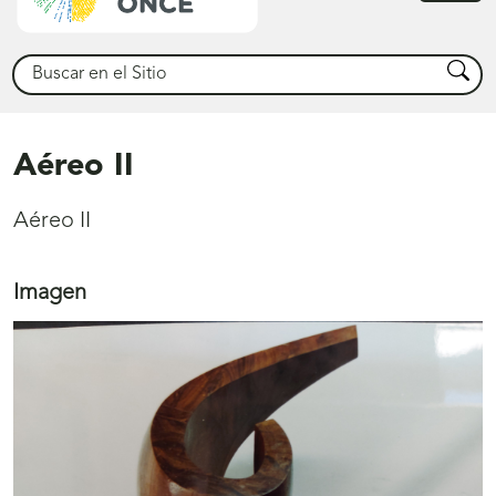
princ
Buscar
Busca
Aéreo II
Aéreo II
Imagen