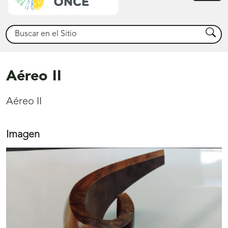
princ
Buscar
Busca
Aéreo II
Aéreo II
Imagen