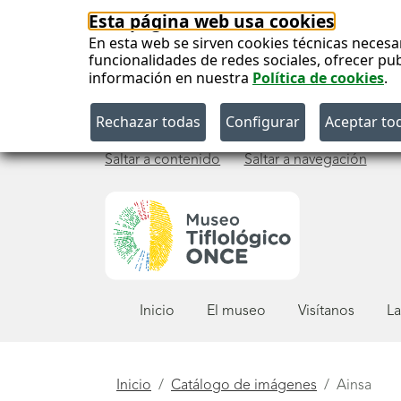
Esta página web usa cookies
En esta web se sirven cookies técnicas necesa
funcionalidades de redes sociales, ofrecer pu
información en nuestra
Política de cookies
.
Saltar a contenido
Saltar a navegación
Menú
Inicio
El museo
Visítanos
La
principal
Está
Inicio
Catálogo de imágenes
Ainsa