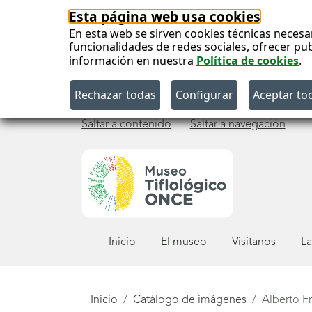
Esta página web usa cookies
En esta web se sirven cookies técnicas necesa
funcionalidades de redes sociales, ofrecer pu
información en nuestra
Política de cookies
.
Saltar a contenido
Saltar a navegación
Menú
Inicio
El museo
Visítanos
La
principal
Está
Inicio
Catálogo de imágenes
Alberto Fr