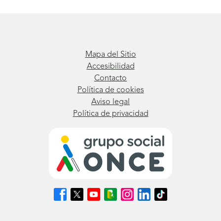
Mapa del Sitio
Accesibilidad
Contacto
Política de cookies
Aviso legal
Política de privacidad
Síguenos
Síguenos
Síguenos
Síguenos
Síguenos
Síguenos
Síguenos
en
en
en
en
en
en
en
Facebook
X
Youtube
nuestro
Instagram
LinkedIn
TikTok
(se
(se
(se
Blog
(se
(se
(se