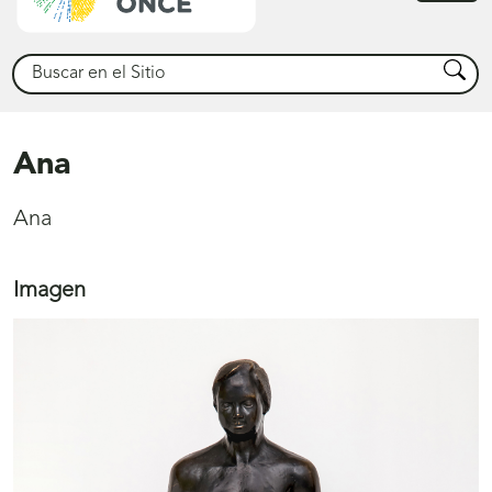
princ
Buscar
Busca
Ana
Ana
Imagen