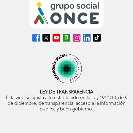
Síguenos
Síguenos
Síguenos
Síguenos
Síguenos
Síguenos
Síguenos
en
en
en
en
en
en
en
Facebook
X
Youtube
nuestro
Instagram
LinkedIn
TikTok
(se
(se
(se
Blog
(se
(se
(se
abrirá
abrirá
abrirá
ONCE
abrirá
abrirá
abrirá
en
en
en
(se
en
en
en
ventana
ventana
ventana
abrirá
ventana
ventana
ventana
nueva)
nueva)
nueva)
en
nueva)
nueva)
nueva)
ventana
nueva)
LEY DE TRANSPARENCIA
Esta web se ajusta a lo establecido en la Ley 19/2013, de 9
de diciembre, de transparencia, acceso a la información
pública y buen gobierno.