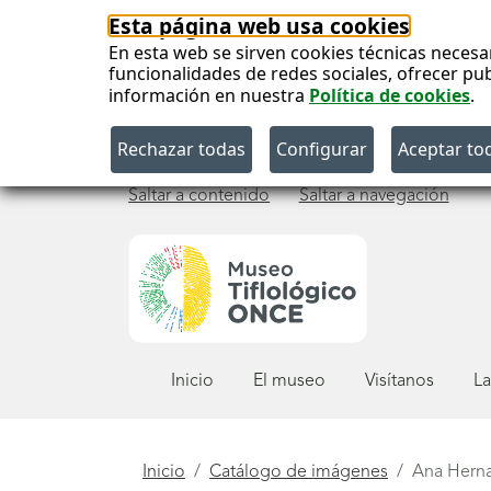
Esta página web usa cookies
En esta web se sirven cookies técnicas necesa
funcionalidades de redes sociales, ofrecer pu
información en nuestra
Política de cookies
.
Saltar a contenido
Saltar a navegación
Menú
Inicio
El museo
Visítanos
La
principal
Está
Inicio
Catálogo de imágenes
Ana Herna