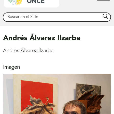
princ
Buscar
Busca
Andrés Álvarez Ilzarbe
Andrés Álvarez Ilzarbe
Imagen