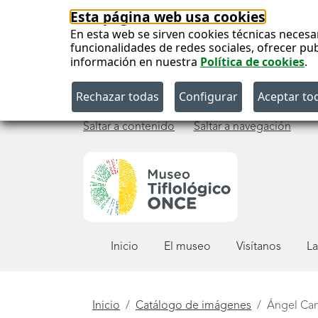
Esta página web usa cookies
En esta web se sirven cookies técnicas necesa
funcionalidades de redes sociales, ofrecer pu
información en nuestra
Política de cookies
.
Saltar a contenido
Saltar a navegación
Menú
Inicio
El museo
Visítanos
La
principal
Está
Inicio
Catálogo de imágenes
Ángel Ca