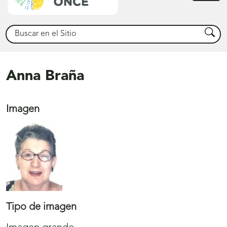
princ
Buscar
Busca
Anna Braña
Imagen
Tipo de imagen