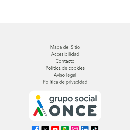
Mapa del Sitio
Accesibilidad
Contacto
Política de cookies
Aviso legal
Política de privacidad
Síguenos
Síguenos
Síguenos
Síguenos
Síguenos
Síguenos
Síguenos