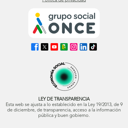
Política de privacidad
Síguenos
Síguenos
Síguenos
Síguenos
Síguenos
Síguenos
Síguenos
en
en
en
en
en
en
en
Facebook
X
Youtube
nuestro
Instagram
LinkedIn
TikTok
(se
(se
(se
Blog
(se
(se
(se
abrirá
abrirá
abrirá
ONCE
abrirá
abrirá
abrirá
en
en
en
(se
en
en
en
ventana
ventana
ventana
abrirá
ventana
ventana
ventana
nueva)
nueva)
nueva)
en
nueva)
nueva)
nueva)
ventana
nueva)
LEY DE TRANSPARENCIA
Esta web se ajusta a lo establecido en la Ley 19/2013, de 9
de diciembre, de transparencia, acceso a la información
pública y buen gobierno.