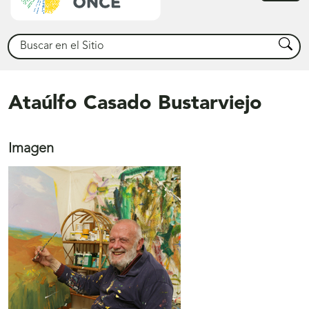
princ
Buscar
Busca
Ataúlfo Casado Bustarviejo
Imagen