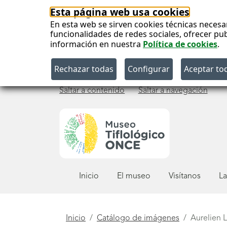
Esta página web usa cookies
En esta web se sirven cookies técnicas necesa
funcionalidades de redes sociales, ofrecer pu
información en nuestra
Política de cookies
.
Saltar a contenido
Saltar a navegación
Menú
Inicio
El museo
Visítanos
La
principal
Está
Inicio
Catálogo de imágenes
Aurelien L