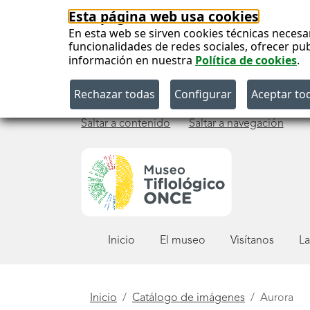
Esta página web usa cookies
En esta web se sirven cookies técnicas necesa
funcionalidades de redes sociales, ofrecer pu
información en nuestra
Política de cookies
.
Saltar a contenido
Saltar a navegación
Menú
Inicio
El museo
Visítanos
La
principal
Está
Inicio
Catálogo de imágenes
Aurora