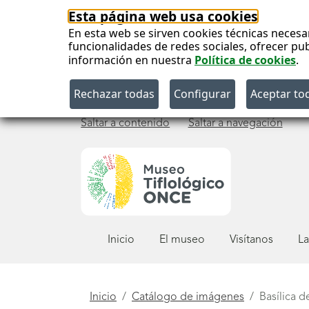
Esta página web usa cookies
En esta web se sirven cookies técnicas necesa
funcionalidades de redes sociales, ofrecer pu
información en nuestra
Política de cookies
.
Saltar a contenido
Saltar a navegación
Menú
Inicio
El museo
Visítanos
La
principal
Está
Inicio
Catálogo de imágenes
Basílica d