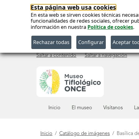
Esta página web usa cookies
En esta web se sirven cookies técnicas necesa
funcionalidades de redes sociales, ofrecer pu
información en nuestra
Política de cookies
.
Saltar a contenido
Saltar a navegación
Menú
Inicio
El museo
Visítanos
La
principal
Está
Inicio
Catálogo de imágenes
Basílica d