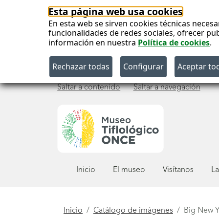
Esta página web usa cookies
En esta web se sirven cookies técnicas necesa
funcionalidades de redes sociales, ofrecer pu
información en nuestra
Política de cookies
.
Saltar a contenido
Saltar a navegación
Menú
Inicio
El museo
Visítanos
La
principal
Está
Inicio
Catálogo de imágenes
Big New Y