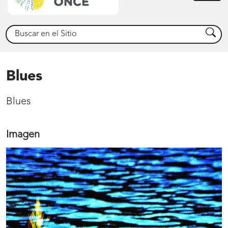
princ
Buscar
Busca
Blues
Blues
Imagen