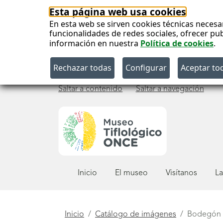
Esta página web usa cookies
En esta web se sirven cookies técnicas necesa
funcionalidades de redes sociales, ofrecer pu
información en nuestra
Política de cookies
.
Saltar a contenido
Saltar a navegación
Menú
Inicio
El museo
Visítanos
La
principal
Está
Inicio
Catálogo de imágenes
Bodegón 