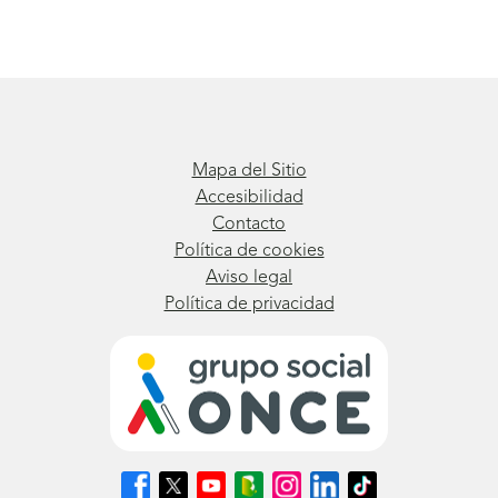
Mapa del Sitio
Accesibilidad
Contacto
Política de cookies
Aviso legal
Política de privacidad
Síguenos
Síguenos
Síguenos
Síguenos
Síguenos
Síguenos
Síguenos