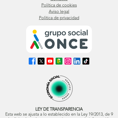
Política de cookies
Aviso legal
Política de privacidad
Síguenos
Síguenos
Síguenos
Síguenos
Síguenos
Síguenos
Síguenos
en
en
en
en
en
en
en
Facebook
X
Youtube
nuestro
Instagram
LinkedIn
TikTok
(se
(se
(se
Blog
(se
(se
(se
abrirá
abrirá
abrirá
ONCE
abrirá
abrirá
abrirá
en
en
en
(se
en
en
en
ventana
ventana
ventana
abrirá
ventana
ventana
ventana
nueva)
nueva)
nueva)
en
nueva)
nueva)
nueva)
ventana
nueva)
LEY DE TRANSPARENCIA
Esta web se ajusta a lo establecido en la Ley 19/2013, de 9