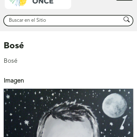
princ
Buscar
Busca
Bosé
Bosé
Imagen