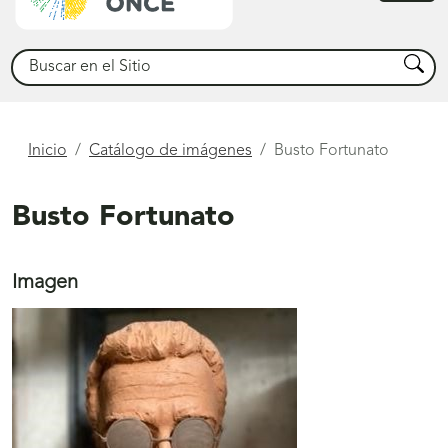
princ
Buscar
Busca
Está
Inicio
Catálogo de imágenes
Busto Fortunato
aquí
Busto Fortunato
Imagen