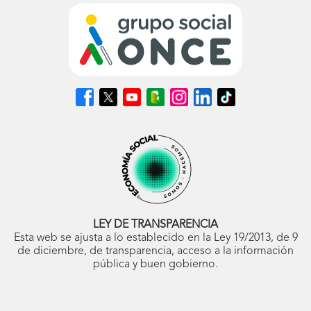
Síguenos
Síguenos
Síguenos
Síguenos
Síguenos
Síguenos
Síguenos
en
en
en
en
en
en
en
Facebook
X
Youtube
nuestro
Instagram
LinkedIn
TikTok
(se
(se
(se
Blog
(se
(se
(se
abrirá
abrirá
abrirá
ONCE
abrirá
abrirá
abrirá
en
en
en
(se
en
en
en
ventana
ventana
ventana
abrirá
ventana
ventana
ventana
nueva)
nueva)
nueva)
en
nueva)
nueva)
nueva)
ventana
nueva)
LEY DE TRANSPARENCIA
Esta web se ajusta a lo establecido en la Ley 19/2013, de 9
de diciembre, de transparencia, acceso a la información
pública y buen gobierno.