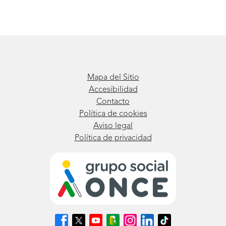
Mapa del Sitio
Accesibilidad
Contacto
Política de cookies
Aviso legal
Política de privacidad
Síguenos
Síguenos
Síguenos
Síguenos
Síguenos
Síguenos
Síguenos