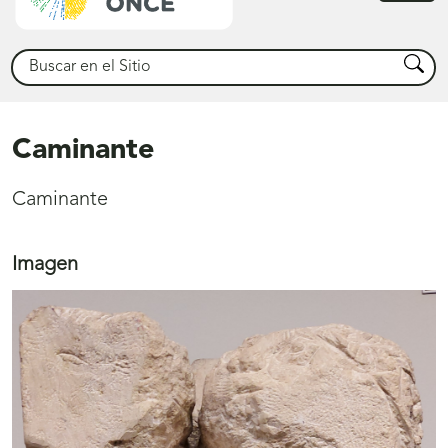
princ
Buscar
Busca
Caminante
Caminante
Imagen