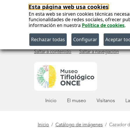
Esta página web usa cookies
En esta web se sirven cookies técnicas necesa
funcionalidades de redes sociales, ofrecer pu
información en nuestra
Política de cookies
.
Saltar a contenido
Saltar a navegación
Menú
Inicio
El museo
Visítanos
La
principal
Está
Inicio
Catálogo de imágenes
Cazador 