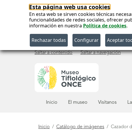
Esta página web usa cookies
En esta web se sirven cookies técnicas necesa
funcionalidades de redes sociales, ofrecer pu
información en nuestra
Política de cookies
.
Saltar a contenido
Saltar a navegación
Menú
Inicio
El museo
Visítanos
La
principal
Está
Inicio
Catálogo de imágenes
Cazador 