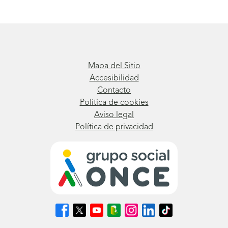
Mapa del Sitio
Accesibilidad
Contacto
Política de cookies
Aviso legal
Política de privacidad
Síguenos
Síguenos
Síguenos
Síguenos
Síguenos
Síguenos
Síguenos
en
en
en
en
en
en
en
Facebook
X
Youtube
nuestro
Instagram
LinkedIn
TikTok