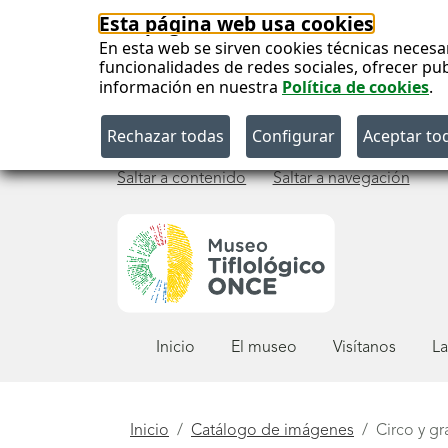
Esta página web usa cookies
En esta web se sirven cookies técnicas necesa
funcionalidades de redes sociales, ofrecer pu
información en nuestra
Política de cookies
.
Saltar a contenido
Saltar a navegación
Menú
Inicio
El museo
Visítanos
La
principal
Está
Inicio
Catálogo de imágenes
Circo y g