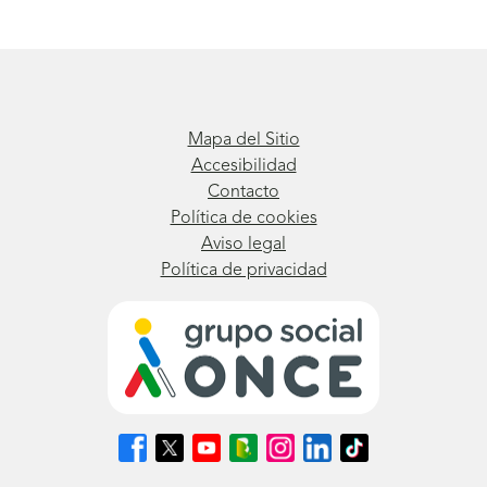
Mapa del Sitio
Accesibilidad
Contacto
Política de cookies
Aviso legal
Política de privacidad
Síguenos
Síguenos
Síguenos
Síguenos
Síguenos
Síguenos
Síguenos
en
en
en
en
en
en
en
Facebook
X
Youtube
nuestro
Instagram
LinkedIn
TikTok