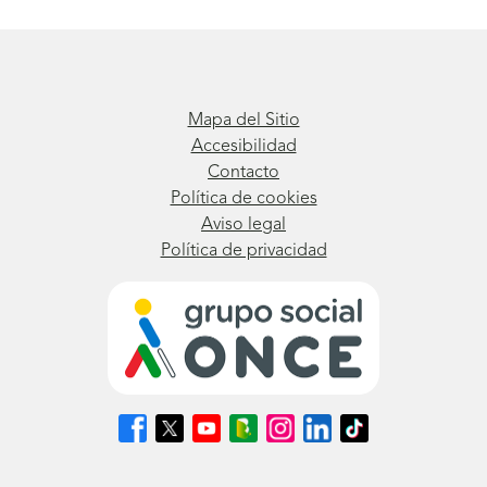
Mapa del Sitio
Accesibilidad
Contacto
Política de cookies
Aviso legal
Política de privacidad
Síguenos
Síguenos
Síguenos
Síguenos
Síguenos
Síguenos
Síguenos
en
en
en
en
en
en
en
Facebook
X
Youtube
nuestro
Instagram
LinkedIn
TikTok
(se
(se
(se
Blog
(se
(se
(se