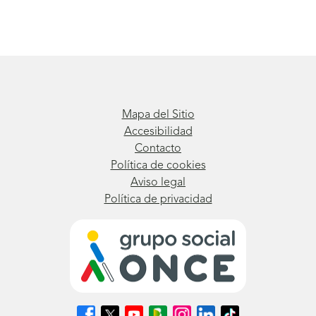
Mapa del Sitio
Accesibilidad
Contacto
Política de cookies
Aviso legal
Política de privacidad
Síguenos
Síguenos
Síguenos
Síguenos
Síguenos
Síguenos
Síguenos