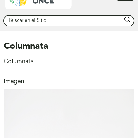
princ
Buscar
Busca
Columnata
Columnata
Imagen