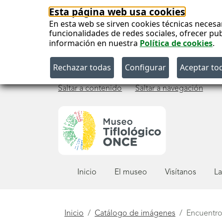
Esta página web usa cookies
En esta web se sirven cookies técnicas necesa
funcionalidades de redes sociales, ofrecer pu
información en nuestra
Política de cookies
.
Saltar a contenido
Saltar a navegación
Menú
Inicio
El museo
Visítanos
La
principal
Está
Inicio
Catálogo de imágenes
Encuentro