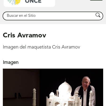
princ
Buscar
Busca
Cris Avramov
Imagen del maquetista Cris Avramov
Imagen