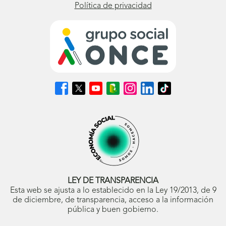
Política de privacidad
Síguenos
Síguenos
Síguenos
Síguenos
Síguenos
Síguenos
Síguenos
en
en
en
en
en
en
en
Facebook
X
Youtube
nuestro
Instagram
LinkedIn
TikTok
(se
(se
(se
Blog
(se
(se
(se
abrirá
abrirá
abrirá
ONCE
abrirá
abrirá
abrirá
en
en
en
(se
en
en
en
ventana
ventana
ventana
abrirá
ventana
ventana
ventana
nueva)
nueva)
nueva)
en
nueva)
nueva)
nueva)
ventana
nueva)
LEY DE TRANSPARENCIA
Esta web se ajusta a lo establecido en la Ley 19/2013, de 9
de diciembre, de transparencia, acceso a la información
pública y buen gobierno.