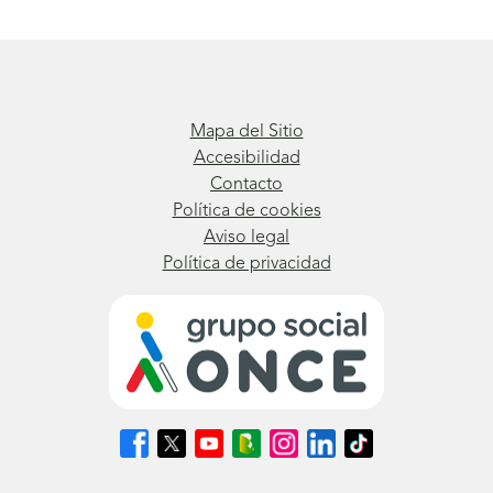
Mapa del Sitio
Accesibilidad
Contacto
Política de cookies
Aviso legal
Política de privacidad
Síguenos
Síguenos
Síguenos
Síguenos
Síguenos
Síguenos
Síguenos
en
en
en
en
en
en
en
Facebook
X
Youtube
nuestro
Instagram
LinkedIn
TikTok