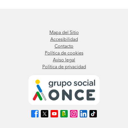
Mapa del Sitio
Accesibilidad
Contacto
Política de cookies
Aviso legal
Política de privacidad
Síguenos
Síguenos
Síguenos
Síguenos
Síguenos
Síguenos
Síguenos
en
en
en
en
en
en
en
Facebook
X
Youtube
nuestro
Instagram
LinkedIn
TikTok