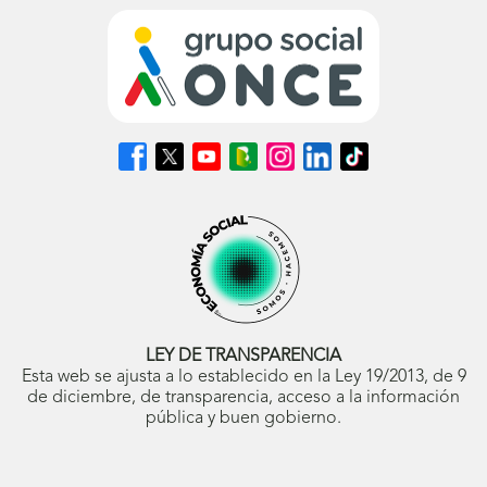
Síguenos
Síguenos
Síguenos
Síguenos
Síguenos
Síguenos
Síguenos
en
en
en
en
en
en
en
Facebook
X
Youtube
nuestro
Instagram
LinkedIn
TikTok
(se
(se
(se
Blog
(se
(se
(se
abrirá
abrirá
abrirá
ONCE
abrirá
abrirá
abrirá
en
en
en
(se
en
en
en
ventana
ventana
ventana
abrirá
ventana
ventana
ventana
nueva)
nueva)
nueva)
en
nueva)
nueva)
nueva)
ventana
nueva)
LEY DE TRANSPARENCIA
Esta web se ajusta a lo establecido en la Ley 19/2013, de 9
de diciembre, de transparencia, acceso a la información
pública y buen gobierno.